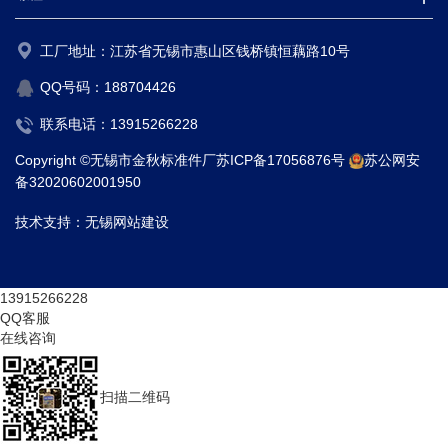
工厂地址：江苏省无锡市惠山区钱桥镇恒藕路10号
QQ号码：
188704426
联系电话：
13915266228
Copyright ©无锡市金秋标准件厂
苏ICP备17056876号
苏公网安
备32020602001950
技术支持：
无锡网站建设
13915266228
QQ客服
在线咨询
扫描二维码